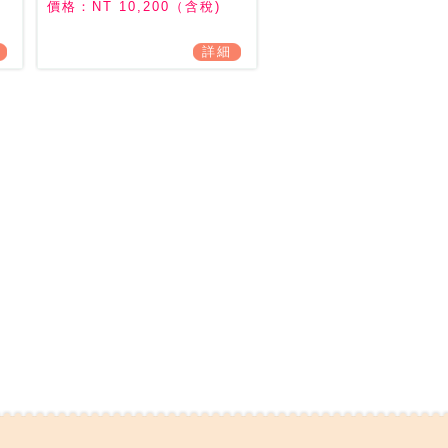
角25° / 仰角61°
價格：NT 10,200（含稅)
詳細