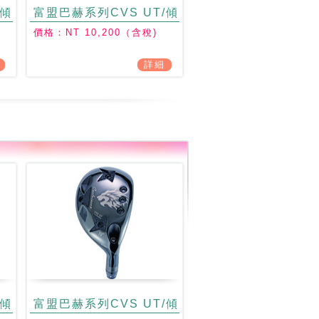
/傾
富盟巴赫系列CVS UT/傾
角22° / 仰角60.5°
價格：NT 10,200（含稅)
詳細
/傾
富盟巴赫系列CVS UT/傾