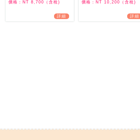
ッドのみ）
角28° / 仰角61.5°
價格：NT 8,700（含稅)
價格：NT 10,200（含稅)
詳細
詳細