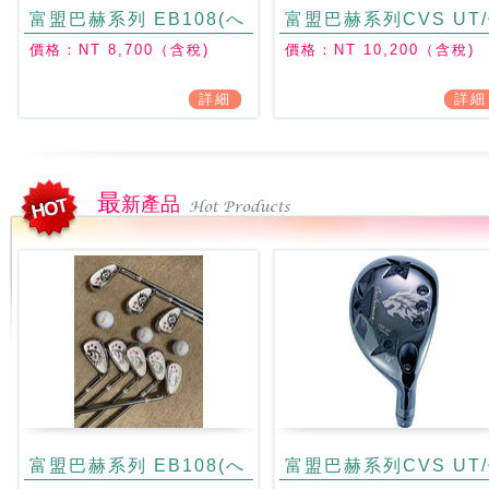
富盟巴赫系列 EB108(へ
富盟巴赫系列CVS UT
ッドのみ）
角25° / 仰角61°
價格：NT 8,700（含稅)
價格：NT 10,200（含稅)
詳細
詳細
最
新產品
富盟巴赫系列 EB108(へ
富盟巴赫系列CVS UT