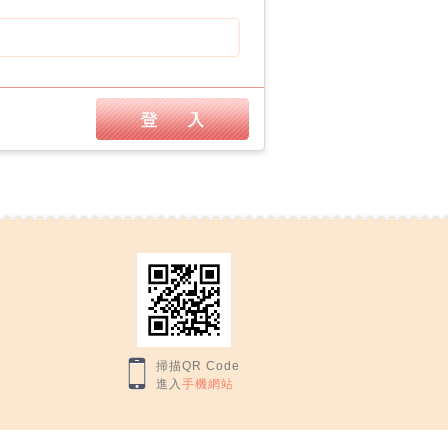
掃描QR Code
進入
手機網站